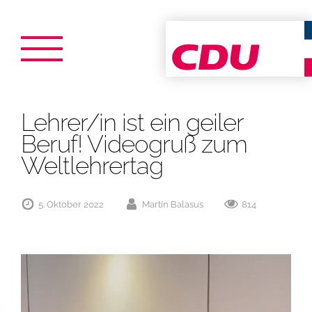
Zum
Inhalt
springen
Lehrer/in ist ein geiler
Beruf! Videogruß zum
Weltlehrertag
5. Oktober 2022
Martin Balasus
814
Video-
Player